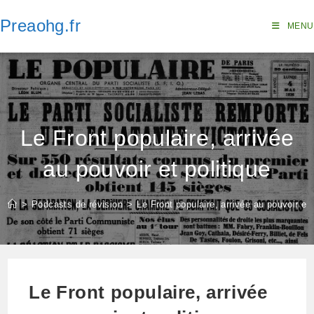
Skip
Preaohg.fr
to
MENU
content
Le Front populaire, arrivée
au pouvoir et politique
>
Podcasts de révision
>
Le Front populaire, arrivée au pouvoir et 
Le Front populaire, arrivée