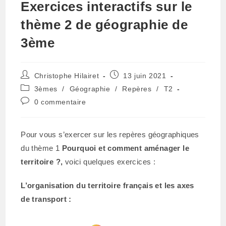
Exercices interactifs sur le
thème 2 de géographie de
3ème
Auteur/autrice
Publication
Christophe Hilairet
13 juin 2021
de
publiée :
Post
3èmes
/
Géographie
/
Repères
/
T2
la
category:
Commentaires
0 commentaire
publication :
de
la
publication :
Pour vous s’exercer sur les repères géographiques
du thème 1
Pourquoi et comment aménager le
territoire ?,
voici quelques exercices :
L’organisation du territoire français et les axes
de transport :