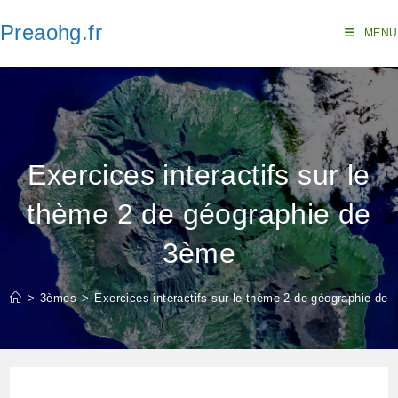
Skip
Preaohg.fr
to
MENU
content
Exercices interactifs sur le
thème 2 de géographie de
3ème
>
3èmes
>
Exercices interactifs sur le thème 2 de géographie de