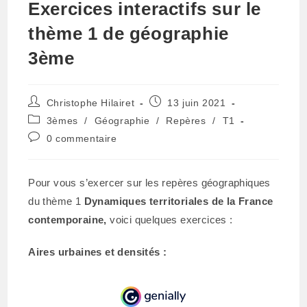
Exercices interactifs sur le
thème 1 de géographie
3ème
Auteur/autrice
Publication
Christophe Hilairet
13 juin 2021
de
publiée :
Post
3èmes
/
Géographie
/
Repères
/
T1
la
category:
Commentaires
0 commentaire
publication :
de
la
publication :
Pour vous s’exercer sur les repères géographiques
du thème 1
Dynamiques territoriales de la France
contemporaine,
voici quelques exercices :
Aires urbaines et densités :