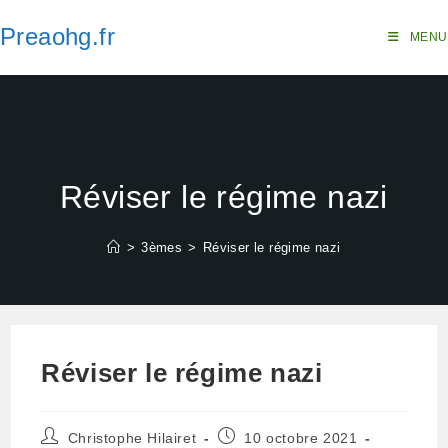
Skip
Preaohg.fr
to
MENU
content
Réviser le régime nazi
>
3èmes
>
Réviser le régime nazi
Réviser le régime nazi
Auteur/autrice
Publication
Christophe Hilairet
10 octobre 2021