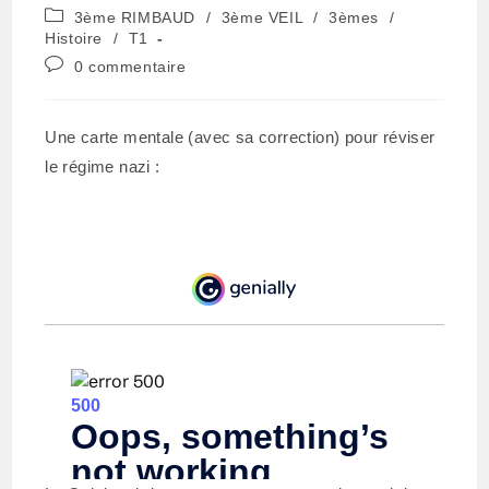
de
publiée :
Post
3ème RIMBAUD
/
3ème VEIL
/
3èmes
/
la
category:
Histoire
/
T1
publication :
Commentaires
0 commentaire
de
la
publication :
Une carte mentale (avec sa correction) pour réviser
le régime nazi :